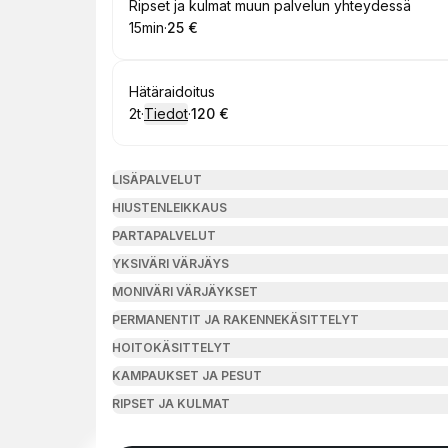
Varaa
Ripset ja kulmat muun palvelun yhteydessä
15min
·
25 €
.
Kesto
.
Hinta
:
:
Varaa
Hätäraidoitus
2t
·
Tiedot
·
120 €
.
Kesto
:
.
Hinta
:
LISÄPALVELUT
HIUSTENLEIKKAUS
PARTAPALVELUT
YKSIVÄRI VÄRJÄYS
MONIVÄRI VÄRJÄYKSET
PERMANENTIT JA RAKENNEKÄSITTELYT
HOITOKÄSITTELYT
KAMPAUKSET JA PESUT
RIPSET JA KULMAT