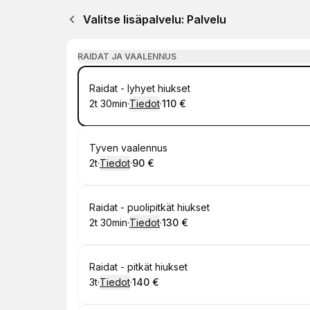
Valitse lisäpalvelu: Palvelu
RAIDAT JA VAALENNUS
Varaa
Raidat - lyhyet hiukset
2t 30min
·
Tiedot
·
110 €
.
Kesto
:
.
Hinta
:
Varaa
Tyven vaalennus
2t
·
Tiedot
·
90 €
.
Kesto
:
.
Hinta
:
Varaa
Raidat - puolipitkät hiukset
2t 30min
·
Tiedot
·
130 €
.
Kesto
:
.
Hinta
:
Varaa
Raidat - pitkät hiukset
3t
·
Tiedot
·
140 €
.
Kesto
:
.
Hinta
: