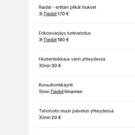
Varaa
Raidat - erittäin pitkät hiukset
3t
·
Tiedot
·
170 €
.
Kesto
:
.
Hinta
:
Varaa
Erikoisvärjäys tuntiveloitus
3t
·
Tiedot
·
180 €
.
Kesto
:
.
Hinta
:
Varaa
Hiustenleikkaus värin yhteydessä
30min
·
30 €
.
Kesto
.
:
Hinta
:
Varaa
Konsultointikäynti
15min
·
Tiedot
·
Ilmainen
.
Kesto
:
.
Hinta
:
Varaa
Tehohoito muun palvelun yhteydessä
30min
·
20 €
.
Kesto
.
:
Hinta
: