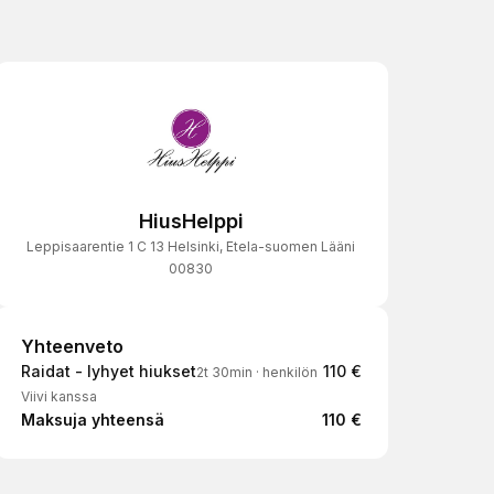
HiusHelppi
Leppisaarentie 1 C 13 Helsinki, Etela-suomen Lääni
00830
Yhteenveto
Yhteenveto
Raidat - lyhyet hiukset
110 €
2t 30min
·
henkilön
Viivi kanssa
Maksuja yhteensä
110 €