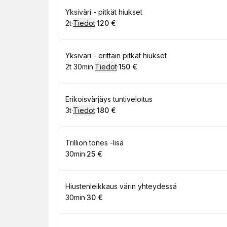
Varaa
Yksiväri - pitkät hiukset
2t
·
Tiedot
·
120 €
.
Kesto
:
.
Hinta
:
Varaa
Yksiväri - erittäin pitkät hiukset
2t 30min
·
Tiedot
·
150 €
.
Kesto
:
.
Hinta
:
Varaa
Erikoisvärjäys tuntiveloitus
3t
·
Tiedot
·
180 €
.
Kesto
:
.
Hinta
:
Varaa
Trillion tones -lisä
30min
·
25 €
.
Kesto
.
:
Hinta
:
Varaa
Hiustenleikkaus värin yhteydessä
30min
·
30 €
.
Kesto
.
:
Hinta
: