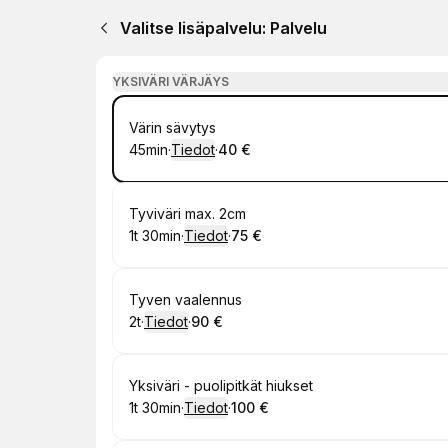
Valitse lisäpalvelu: Palvelu
YKSIVÄRI VÄRJÄYS
Varaa
Värin sävytys
45min
·
Tiedot
·
40 €
.
Kesto
:
.
Hinta
:
Varaa
Tyviväri max. 2cm
1t 30min
·
Tiedot
·
75 €
.
Kesto
:
.
Hinta
:
Varaa
Tyven vaalennus
2t
·
Tiedot
·
90 €
.
Kesto
:
.
Hinta
:
Varaa
Yksiväri - puolipitkät hiukset
1t 30min
·
Tiedot
·
100 €
.
Kesto
:
.
Hinta
: