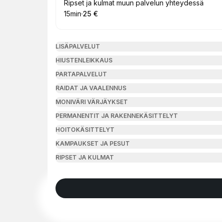
Varaa
Ripset ja kulmat muun palvelun yhteydessä
15min
·
25 €
.
Kesto
.
Hinta
:
:
LISÄPALVELUT
HIUSTENLEIKKAUS
PARTAPALVELUT
RAIDAT JA VAALENNUS
MONIVÄRI VÄRJÄYKSET
PERMANENTIT JA RAKENNEKÄSITTELYT
HOITOKÄSITTELYT
KAMPAUKSET JA PESUT
RIPSET JA KULMAT