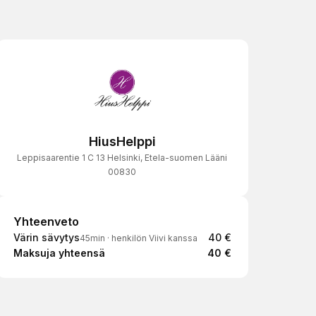
HiusHelppi
Leppisaarentie 1 C 13 Helsinki, Etela-suomen Lääni
00830
Yhteenveto
Yhteenveto
Värin sävytys
40 €
45min
·
henkilön Viivi kanssa
Maksuja yhteensä
40 €