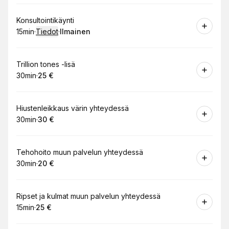
Varaa
Konsultointikäynti
15min
·
Tiedot
·
Ilmainen
.
Kesto
:
.
Hinta
:
Varaa
Trillion tones -lisä
30min
·
25 €
.
Kesto
.
:
Hinta
:
Varaa
Hiustenleikkaus värin yhteydessä
30min
·
30 €
.
Kesto
.
:
Hinta
:
Varaa
Tehohoito muun palvelun yhteydessä
30min
·
20 €
.
Kesto
.
:
Hinta
:
Varaa
Ripset ja kulmat muun palvelun yhteydessä
15min
·
25 €
.
Kesto
.
Hinta
:
: