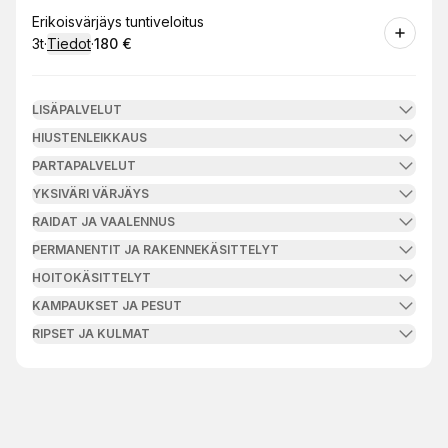
Varaa
Erikoisvärjäys tuntiveloitus
3t
·
Tiedot
·
180 €
.
Kesto
:
.
Hinta
:
LISÄPALVELUT
HIUSTENLEIKKAUS
PARTAPALVELUT
YKSIVÄRI VÄRJÄYS
RAIDAT JA VAALENNUS
PERMANENTIT JA RAKENNEKÄSITTELYT
HOITOKÄSITTELYT
KAMPAUKSET JA PESUT
RIPSET JA KULMAT