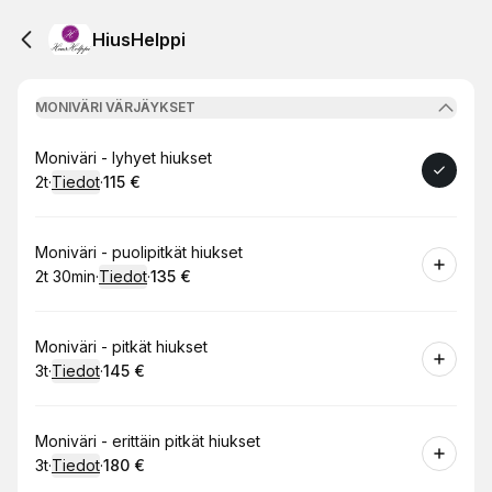
HiusHelppi
MONIVÄRI VÄRJÄYKSET
Varaa
Moniväri - lyhyet hiukset
2t
·
Tiedot
·
115 €
.
Kesto
:
.
Hinta
:
Varaa
Moniväri - puolipitkät hiukset
2t 30min
·
Tiedot
·
135 €
.
Kesto
:
.
Hinta
:
Varaa
Moniväri - pitkät hiukset
3t
·
Tiedot
·
145 €
.
Kesto
:
.
Hinta
:
Varaa
Moniväri - erittäin pitkät hiukset
3t
·
Tiedot
·
180 €
.
Kesto
:
.
Hinta
: